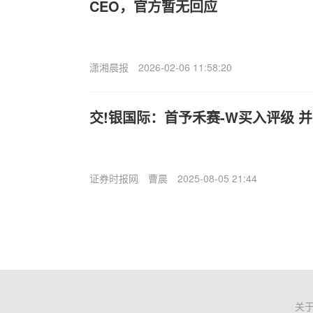
CEO，官方暂无回应
潇湘晨报
2026-02-06 11:58:20
交!银国际：首予禾赛-W买入评级 并予
证券时报网
曹晨
2025-08-05 21:44
关