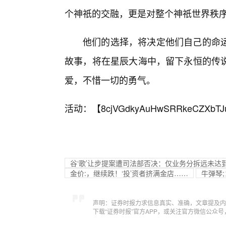
个神祇的交融，更是对整个神祇世界秩
他们的选择，将决定他们自己的命
故事，将在星辰大海中，留下永恒的传
爱，不惜一切的勇气。
活动：【
8cjVGdkyAuHwSRRkeCZXbTJ
谷‘歌’让步提案遭司法部否决：仅业务分拆远未达到
金价:，继续跌！‘投’资者挤满金店……
牛弹琴
声明：证券时报力求信息真实、准确，文章提及内
下载“证券时报”官方APP，或关注官方微信公众