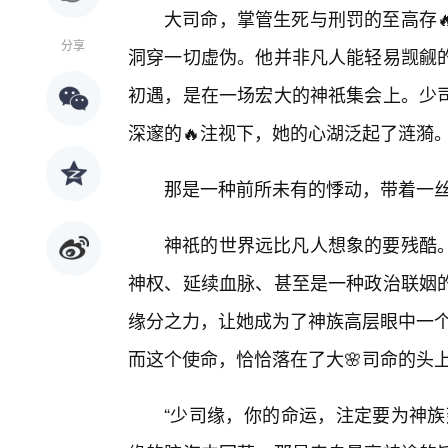
大司命，掌管生死与刑罚的至高存
分享
洞穿一切虚伪。他并非凡人能轻易觊觎
初遇，是在一场宏大的神祇集会上。少
深邃的🔥注视下，她的心湖泛起了涟漪
那是一种前所未有的悸动，带着一
神祇的世界远比凡人想象的要残酷
神权、延续血脉、甚至是一种政治联姻
缘分之力，让她成为了神族高层眼中一个
而这个使命，恰恰落在了大🌸司命的头
“少司缘，你的命运，注定要为神族