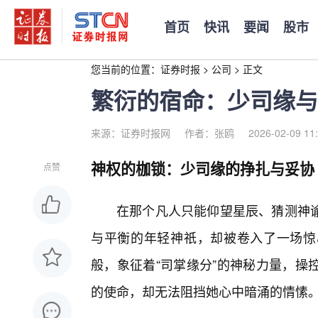
首页
快讯
要闻
股市
您当前的位置：
证券时报
>
公司
>
正文
繁衍的宿命：少司缘与
来源：证券时报网
作者：张鸥
2026-02-09 11
神权的枷锁：少司缘的挣扎与妥协
点赞
在那个凡人只能仰望星辰、猜测神谕
与平衡的年轻神祇，却被卷入了一场惊
般，象征着“司掌缘分”的神秘力量，操
的使命，却无法阻挡她心中暗涌的情愫