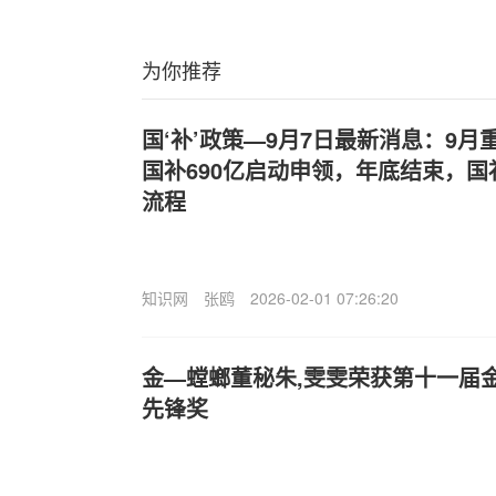
为你推荐
国‘补’政策—9月7日最新消息：9
国补690亿启动申领，年底结束，
流程
知识网
张鸥
2026-02-01 07:26:20
金—螳螂董秘朱,雯雯荣获第十一届
先锋奖