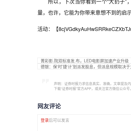
所以，下次当你看到一个“大扔子”
量，也许，它能为你带来意想不到的启
活动：【
8cjVGdkyAuHwSRRkeCZXbTJ
菁彩影.院双标准发.布，LED电影屏加速产业升级
德银：保‘时’捷‘计’划派发股息，但派息规模取决
声明：证券时报力求信息真实、准确，文章提及内
下载“证券时报”官方APP，或关注官方微信公众
网友评论
登录
后可以发言