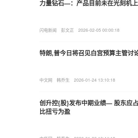
力量钻石—：产品目前未在光刻机上
闪电新闻
彭文正
2026-02-05 00:00:18
特朗,普今日将召见白宫预算主管讨
中文网
韩乔生
2026-01-24 13:10:18
创升控{股}发布中期业绩— 股东应占溢
比扭亏为盈