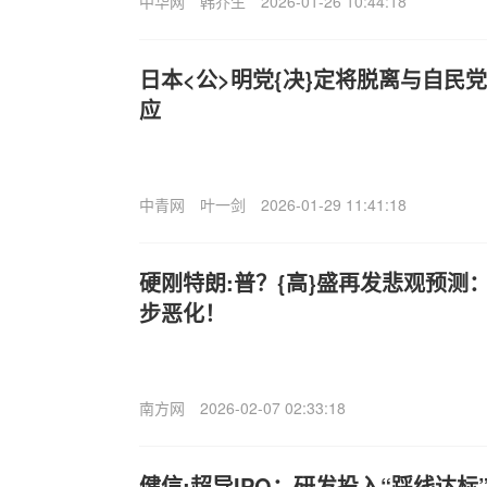
中华网
韩乔生
2026-01-26 10:44:18
日本<公>明党{决}定将脱离与自民
应
中青网
叶一剑
2026-01-29 11:41:18
硬刚特朗:普？{高}盛再发悲观预测
步恶化！
南方网
2026-02-07 02:33:18
健信;超导IPO：研发投入“踩线达标