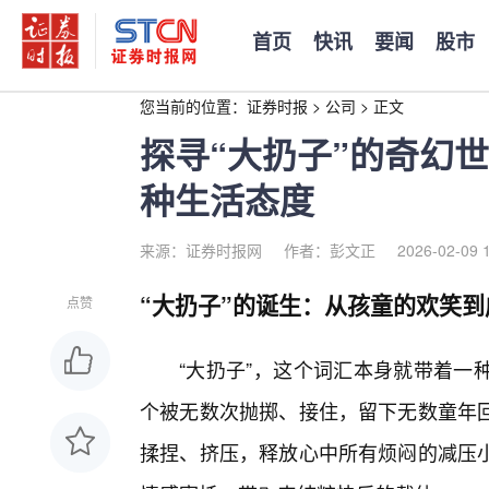
首页
快讯
要闻
股市
您当前的位置：
证券时报
>
公司
>
正文
探寻“大扔子”的奇幻
种生活态度
来源：证券时报网
作者：彭文正
2026-02-09 
“大扔子”的诞生：从孩童的欢笑
点赞
“大扔子”，这个词汇本身就带着一
个被无数次抛掷、接住，留下无数童年
揉捏、挤压，释放心中所有烦闷的减压