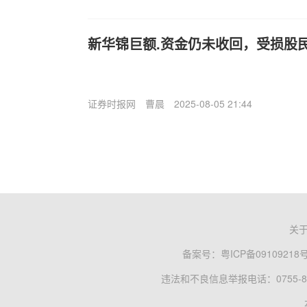
新华锦巨额.资金仍未收回，受损股
证券时报网
曹晨
2025-08-05 21:44
关
备案号：
粤ICP备09109218
违法和不良信息举报电话：0755-83