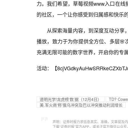
力。我们希望，草莓视频www入口在线
的社区，一个让你感受到归属感和快乐
从探索海量内容，到深度互动分享，
播放，致力于为你提供全方位、多层🌸
充满无限可能的数字世界，开启你的专
活动：【
8cjVGdkyAuHwSRRkeCZXbTJ
道明光学!龙虎榜‘数’据（12月4日）
TD? Cow
美.军火商‘称’俄乌冲突及巴以冲突推动利润增长
声明：证券时报力求信息真实、准确，文章提及内
下载“证券时报”官方APP，或关注官方微信公众