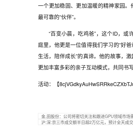
一个更加稳固、更加温暖的精神家园。他
最可靠的“伙伴”。
“百变小晨，吃鸡爸”，这个ID，
庭里，他更是一位值得我们学习的“好爸
生活，陪伴成长”的真谛。他的故事，激励
更加丰富多彩的亲子互动模式，共同书写
活动：【
8cjVGdkyAuHwSRRkeCZXbTJ
金,田股份：公司将密切关注和跟进GPU领域市场
沪:深:京三市成交额半日超2万亿元，预计全天成交