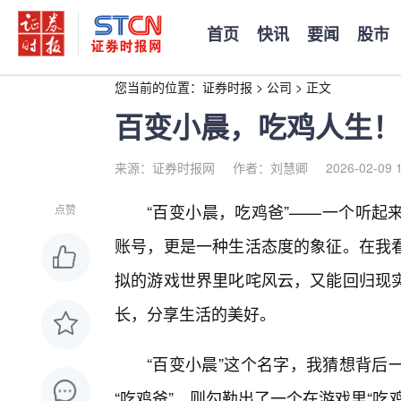
首页
快讯
要闻
股市
您当前的位置：
证券时报
>
公司
>
正文
百变小晨，吃鸡人生！
来源：证券时报网
作者：刘慧卿
2026-02-09 
“百变小晨，吃鸡爸”——一个听起
点赞
账号，更是一种生活态度的象征。在我
拟的游戏世界里叱咤风云，又能回归现
长，分享生活的美好。
“百变小晨”这个名字，我猜想背后
“吃鸡爸”，则勾勒出了一个在游戏里“